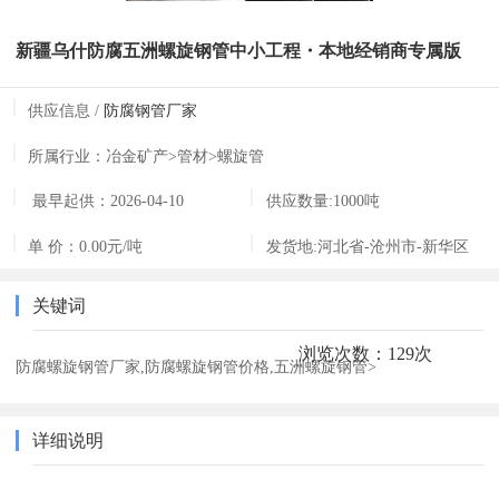
新疆乌什防腐五洲螺旋钢管中小工程・本地经销商专属版
供应信息 /
防腐钢管厂家
所属行业：
冶金矿产>管材>螺旋管
最早起供：
2026-04-10
供应数量:
1000吨
07:33:33
单 价：
0.00元/吨
发货地:
河北省-沧州市-新华区
关键词
浏览次数：129次
防腐螺旋钢管厂家,防腐螺旋钢管价格,五洲螺旋钢管>
详细说明