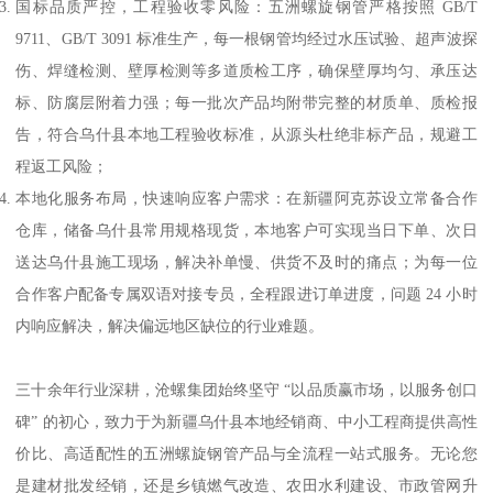
国标品质严控，工程验收零风险：五洲螺旋钢管严格按照 GB/T
9711、GB/T 3091 标准生产，每一根钢管均经过水压试验、超声波探
伤、焊缝检测、壁厚检测等多道质检工序，确保壁厚均匀、承压达
标、防腐层附着力强；每一批次产品均附带完整的材质单、质检报
告，符合乌什县本地工程验收标准，从源头杜绝非标产品，规避工
程返工风险；
本地化服务布局，快速响应客户需求：在新疆阿克苏设立常备合作
仓库，储备乌什县常用规格现货，本地客户可实现当日下单、次日
送达乌什县施工现场，解决补单慢、供货不及时的痛点；为每一位
合作客户配备专属双语对接专员，全程跟进订单进度，问题 24 小时
内响应解决，解决偏远地区缺位的行业难题。
三十余年行业深耕，沧螺集团始终坚守 “以品质赢市场，以服务创口
碑” 的初心，致力于为新疆乌什县本地经销商、中小工程商提供高性
价比、高适配性的五洲螺旋钢管产品与全流程一站式服务。无论您
是建材批发经销，还是乡镇燃气改造、农田水利建设、市政管网升