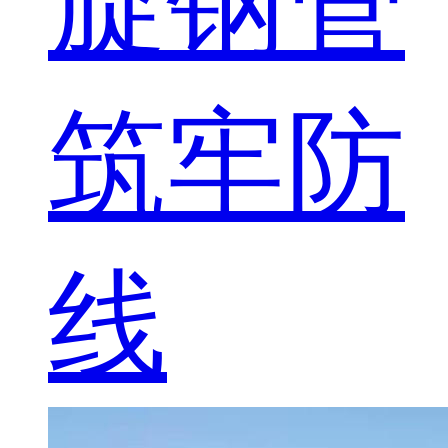
旋钢管
筑牢防
线