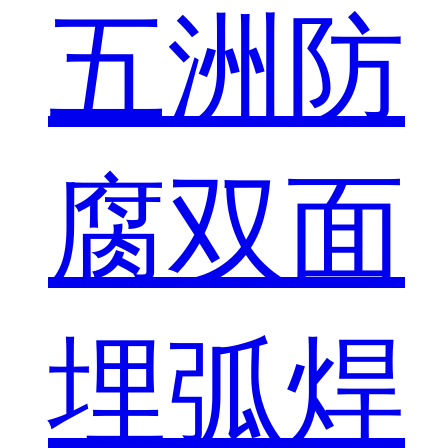
五洲防
腐双面
埋弧焊