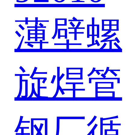
薄壁螺
旋焊管
钢厂循