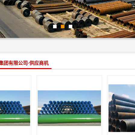
集团有限公司·供应商机