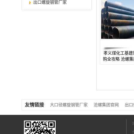
出口螺旋钢管厂家
孝义煤化工基建
购全攻略 沧螺
解
友情链接
大口径螺旋钢管厂家
沧螺集团官网
出口