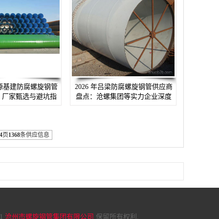
梁能源基建防腐螺旋钢管
2026 年吕梁防腐螺旋钢管供应商
：厂家甄选与避坑指
盘点：沧螺集团等实力企业深度
南
解析
4
页
1368
条供应信息
1
沧州市螺旋钢管集团有限公司
保留所有权利.