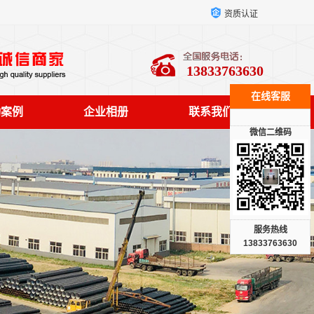
资质认证
13833763630
在线客服
功案例
企业相册
联系我们
微信二维码
服务热线
13833763630