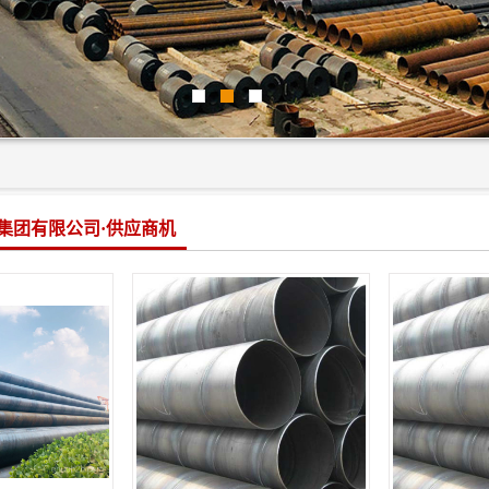
集团有限公司·供应商机