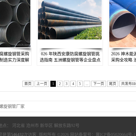
建防腐螺旋钢管采购
026 年陕西安康防腐螺旋钢管挑
2026 神
团制造实力深度解
选指南 五洲螺旋钢管等企业盘点
采购全攻略 
析
首页
上一页
1
2
3
4
5
...
下一页
尾页
共发布
11
螺旋钢管厂家
地点： 河北省 沧州市 新华区 解放东路92号
您是第
546432
次访客 版权所有 ©2026 网站备案号：
冀ICP备05020664号-1