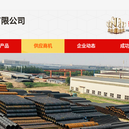
有限公司
产品
供应商机
企业动态
成