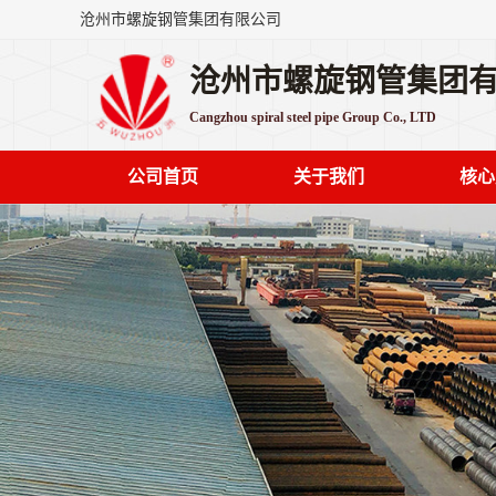
沧州市螺旋钢管集团有限公司
沧州市螺旋钢管集团
Cangzhou spiral steel pipe Group Co., LTD
公司首页
关于我们
核心