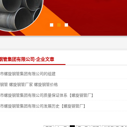
钢管集团有限公司·企业文章
沧州市螺旋钢管集团有限公司的组建
旋钢管 螺旋钢管厂家 螺旋钢管价格
沧州市螺旋钢管集团有限公司质量保证体系【螺旋钢管厂】
沧州市螺旋钢管集团有限公司发展历史【螺旋钢管厂】