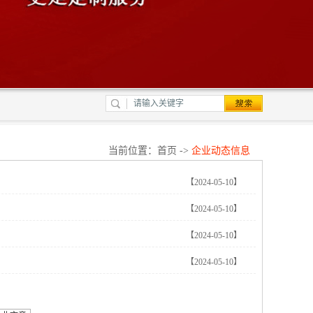
当前位置：
首页
->
企业动态信息
【2024-05-10】
【2024-05-10】
【2024-05-10】
【2024-05-10】