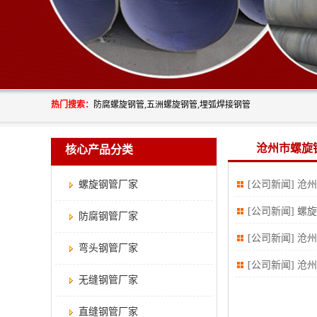
热门搜索：
防腐螺旋钢管,五洲螺旋钢管,埋弧焊接钢管
沧州市螺旋
核心产品分类
螺旋钢管厂家
[公司新闻] 
[公司新闻] 螺
防腐钢管厂家
[公司新闻] 
弯头钢管厂家
[公司新闻] 
无缝钢管厂家
直缝钢管厂家