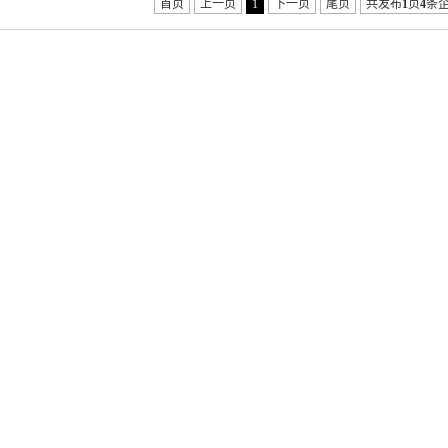
首页
上一页
1
下一页
尾页
共发布
1
页
4
条