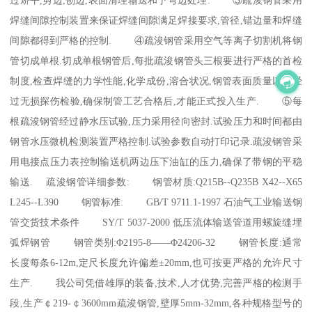
焊缝间隙控制装置来保证焊缝间隙满足焊接要求,管径,错边量和焊缝
间隙都得到严格的控制. ④疏浚钢管采用空气等离子切割机将钢
管切成单根.切成单根钢管后,每批疏浚钢管头三根要进行严格的首检
制度,检查焊缝的力学性能,化学成份,溶合状况,钢管表面质量以及经
过无损探伤检验,确保制管工艺合格后,才能正式投入生产. ⑤每
根疏浚钢管经过静水压试验,压力采用径向密封.试验压力和时间都由
钢管水压微机检测装置严格控制.试验参数自动打印记录.疏浚钢管采
用电接点压力表控制输送机两边压下油缸的压力,确保了带钢的平稳
输送. 疏浚钢管详细参数: 钢管材质:Q215B--Q235B X42--X65
L245--L390 钢管标准: GB/T 9711.1-1997 石油气工业输送钢
管交货技术条件 SY/T 5037-2000 低压流体输送管道用螺旋缝埋
弧焊钢管 钢管类别:Φ2195-8——Φ24206-32 钢管长度:通常
长度每条6-12m,定尺长度允许偏差±20mm,也可按更严格的允许尺寸
生产. 我公司凭借雄厚的装备,技术,人才优势,完善严格的检测手
段,生产￠219-￠3600mm疏浚钢管,壁厚5mm-32mm,各种规格型号的