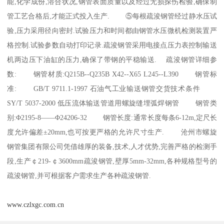
能,化学成份,溶合状况,钢管表面质量以及经过无损探伤检验,确保制
管工艺合格后,才能正式投入生产. ⑤每根疏浚钢管经过静水压试
验,压力采用径向密封.试验压力和时间都由钢管水压微机检测装置严
格控制.试验参数自动打印记录.疏浚钢管采用电接点压力表控制输送
机两边压下油缸的压力,确保了带钢的平稳输送. 疏浚钢管详细参
数: 钢管材质:Q215B--Q235B X42--X65 L245--L390 钢管标
准: GB/T 9711.1-1997 石油气工业输送钢管交货技术条件
SY/T 5037-2000 低压流体输送管道用螺旋缝埋弧焊钢管 钢管类
别:Φ2195-8——Φ24206-32 钢管长度:通常长度每条6-12m,定尺长
度允许偏差±20mm,也可按更严格的允许尺寸生产. 沧州市螺旋
钢管集团有限公司凭借雄厚的装备,技术,人才优势,完善严格的检测手
段,生产￠219-￠3600mm疏浚钢管,壁厚5mm-32mm,各种规格型号的
疏浚钢管,并可根据客户需求生产各种疏浚钢管.
www.czlxgc.com.cn