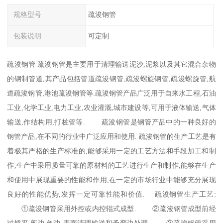
规格型号
疏浚钢管
包装说明
可定制
疏浚钢管 疏浚钢管是主要用于清理输送泥沙,泥浆以及其它混合杂物
的钢制管道,其产品包括管道疏浚钢管,疏浚螺旋钢管,疏浚螺旋管,航
道疏浚钢管,港池疏浚钢管等.疏浚钢管产品广泛用于自来水工程,石油
工业,化学工业,电力工业,农业灌溉,城市建设等,可用于液体输送,气体
输送,作结构用,打桩管等. 疏浚钢管是钢管产品中的一种良好的
钢管产品,在不同的行业中广泛应用和使用. 疏浚钢管的生产工艺是有
着极其严格的生产标准的,能够采用一定的工艺方法和手段加工和制
作,生产中采用质量可靠的原材料的工艺进行生产和制作,能够在生产
和使用中展现重要的性能和作用,在一定的市场行业中能够充分展现
良好的性能优势,发挥一定可靠性能和价值. 疏浚钢管生产工艺:
①疏浚钢管采用外控或内控辊式成型. ②疏浚钢管成型前经
过矫平,剪边,刨边,表面清理输送和予弯边处理. ③疏浚钢管采用