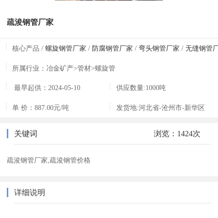
疏浚钢管厂家
核心产品 /
螺旋钢管厂家
/
防腐钢管厂家
/
弯头钢管厂家
/
无缝钢管
家
/
直缝钢管厂家
/
焊接钢管厂家
/
出口螺旋钢管厂家
所属行业：
冶金矿产>管材>螺旋管
最早起供：
2024-05-10
供应数量:
1000吨
16:51:52
单 价：
887.00元/吨
发货地:
河北省-沧州市-新华区
关键词
浏览：1424次
疏浚钢管厂家,疏浚钢管价格
详细说明