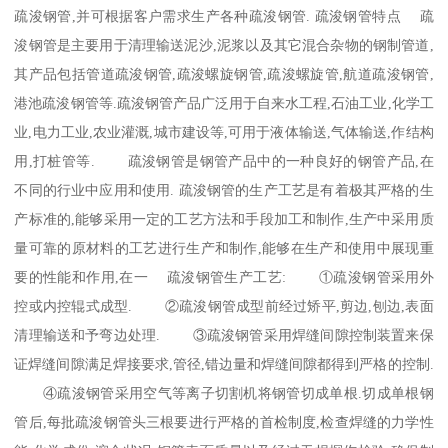
疏浚钢管,并可根据客户需求生产各种疏浚钢管. 疏浚钢管特点 疏
浚钢管是主要用于清理输送泥沙,泥浆以及其它混合杂物的钢制管道,
其产品包括管道疏浚钢管,疏浚螺旋钢管,疏浚螺旋管,航道疏浚钢管,
港池疏浚钢管等.疏浚钢管产品广泛用于自来水工程,石油工业,化学工
业,电力工业,农业灌溉,城市建设等,可用于液体输送,气体输送,作结构
用,打桩管等. 疏浚钢管是钢管产品中的一种良好的钢管产品,在
不同的行业中应用和使用. 疏浚钢管的生产工艺是有着极其严格的生
产标准的,能够采用一定的工艺方法和手段加工和制作,生产中采用质
量可靠的原材料的工艺进行生产和制作,能够在生产和使用中展现重
要的性能和作用,在一 疏浚钢管生产工艺: ①疏浚钢管采用外
控或内控辊式成型. ②疏浚钢管成型前经过矫平,剪边,刨边,表面
清理输送和予弯边处理. ③疏浚钢管采用焊缝间隙控制装置来保
证焊缝间隙满足焊接要求,管径,错边量和焊缝间隙都得到严格的控制.
④疏浚钢管采用空气等离子切割机将钢管切成单根.切成单根钢
管后,每批疏浚钢管头三根要进行严格的首检制度,检查焊缝的力学性